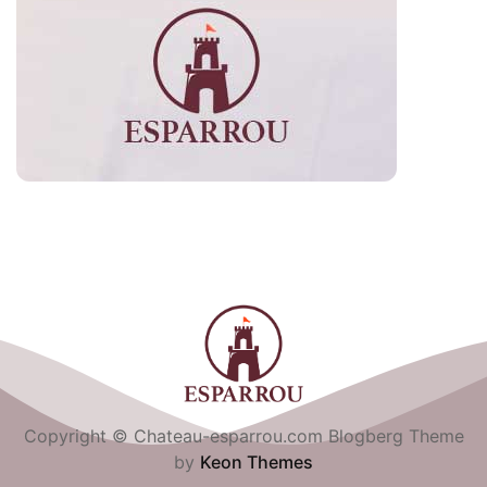
Copyright © Chateau-esparrou.com Blogberg Theme
by
Keon Themes