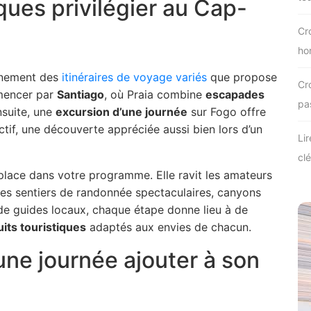
iques privilégier au Cap-
Cro
ho
einement des
itinéraires de voyage variés
que propose
Cro
mencer par
Santiago
, où Praia combine
escapades
pa
nsuite, une
excursion d’une journée
sur Fogo offre
ctif, une découverte appréciée aussi bien lors d’un
Lir
clé
lace dans votre programme. Elle ravit les amateurs
es sentiers de randonnée spectaculaires, canyons
 de guides locaux, chaque étape donne lieu à de
uits touristiques
adaptés aux envies de chacun.
une journée ajouter à son