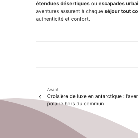
étendues désertiques
ou
escapades urba
aventures assurent à chaque
séjour tout c
authenticité et confort.
C
Navigation
Avant
Croisière de luxe en antarctique : l’ave
de
polaire hors du commun
l’article