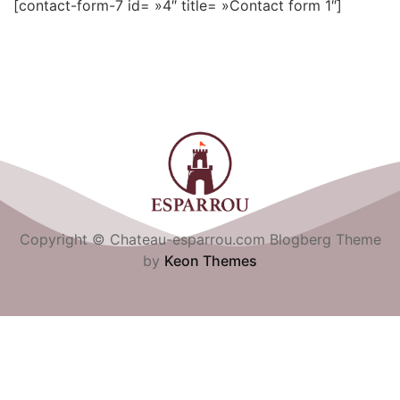
[contact-form-7 id= »4″ title= »Contact form 1″]
Copyright © Chateau-esparrou.com Blogberg Theme
by
Keon Themes