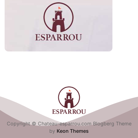
Copyright © Chateau-esparrou.com Blogberg Theme
by
Keon Themes