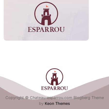
Copyright © Chateau-esparrou.com Blogberg Theme
by
Keon Themes