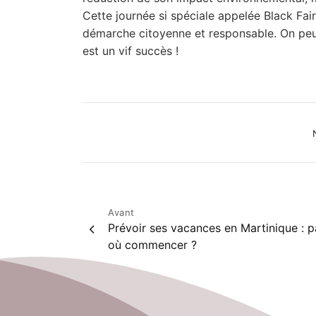
Cette journée si spéciale appelée Black Fair
démarche citoyenne et responsable. On peut
est un vif succès !
Ca
Navigation
Avant
Prévoir ses vacances en Martinique : p
de
où commencer ?
l’article