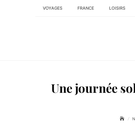
Skip
VOYAGES
FRANCE
LOISIRS
to
content
Une journée so
N