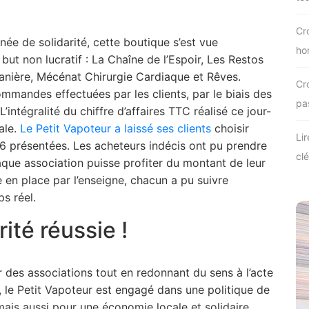
Cro
née de solidarité, cette boutique s’est vue
ho
but non lucratif : La Chaîne de l’Espoir, Les Restos
anière, Mécénat Chirurgie Cardiaque et Rêves.
Cro
mmandes effectuées par les clients, par le biais des
pa
intégralité du chiffre d’affaires TTC réalisé ce jour-
ale.
Le Petit Vapoteur a laissé ses clients
choisir
Lir
s 6 présentées. Les acheteurs indécis ont pu prendre
clé
haque association puisse profiter du montant de leur
n place par l’enseigne, chacun a pu suivre
ps réel.
ité réussie !
r des associations tout en redonnant du sens à l’acte
, le Petit Vapoteur est engagé dans une politique de
ais aussi pour une économie locale et solidaire.